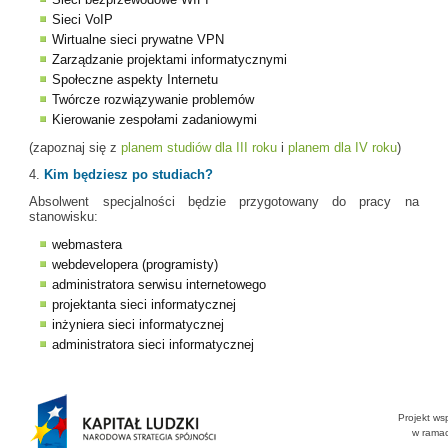
Sieci VoIP
Wirtualne sieci prywatne VPN
Zarządzanie projektami informatycznymi
Społeczne aspekty Internetu
Twórcze rozwiązywanie problemów
Kierowanie zespołami zadaniowymi
(zapoznaj się z
planem studiów dla III roku
i
planem dla IV roku
)
4.
Kim będziesz po studiach?
Absolwent specjalności będzie przygotowany do pracy na
stanowisku:
webmastera
webdevelopera (programisty)
administratora serwisu internetowego
projektanta sieci informatycznej
inżyniera sieci informatycznej
administratora sieci informatycznej
Projekt ws
w rama