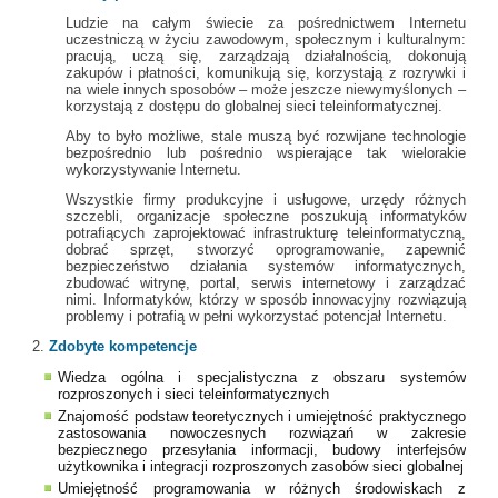
Ludzie na całym świecie za pośrednictwem Internetu
uczestniczą w życiu zawodowym, społecznym i kulturalnym:
pracują, uczą się, zarządzają działalnością, dokonują
zakupów i płatności, komunikują się, korzystają z rozrywki i
na wiele innych sposobów – może jeszcze niewymyślonych –
korzystają z dostępu do globalnej sieci teleinformatycznej.
Aby to było możliwe, stale muszą być rozwijane technologie
bezpośrednio lub pośrednio wspierające tak wielorakie
wykorzystywanie Internetu.
Wszystkie firmy produkcyjne i usługowe, urzędy różnych
szczebli, organizacje społeczne poszukują informatyków
potrafiących zaprojektować infrastrukturę teleinformatyczną,
dobrać sprzęt, stworzyć oprogramowanie, zapewnić
bezpieczeństwo działania systemów informatycznych,
zbudować witrynę, portal, serwis internetowy i zarządzać
nimi. Informatyków, którzy w sposób innowacyjny rozwiązują
problemy i potrafią w pełni wykorzystać potencjał Internetu.
2.
Zdobyte kompetencje
Wiedza ogólna i specjalistyczna z obszaru systemów
rozproszonych i sieci teleinformatycznych
Znajomość podstaw teoretycznych i umiejętność praktycznego
zastosowania nowoczesnych rozwiązań w zakresie
bezpiecznego przesyłania informacji, budowy interfejsów
użytkownika i integracji rozproszonych zasobów sieci globalnej
Umiejętność programowania w różnych środowiskach z